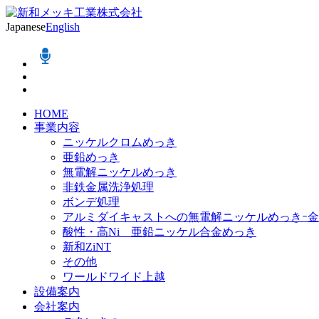
Japanese
English
HOME
事業内容
ニッケルクロムめっき
亜鉛めっき
無電解ニッケルめっき
非鉄金属洗浄処理
ボンデ処理
アルミダイキャストへの無電解ニッケルめっきｰ
酸性・高Ni 亜鉛ニッケル合金めっき
新和ZiNT
その他
ワールドワイド上越
設備案内
会社案内