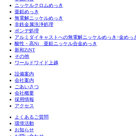
ニッケルクロムめっき
亜鉛めっき
無電解ニッケルめっき
非鉄金属洗浄処理
ボンデ処理
アルミダイキャストへの無電解ニッケルめっきｰ金めっ
酸性・高Ni 亜鉛ニッケル合金めっき
新和ZiNT
その他
ワールドワイド上越
設備案内
会社案内
ごあいさつ
会社概要
採用情報
アクセス
よくあるご質問
環境活動
お知らせ