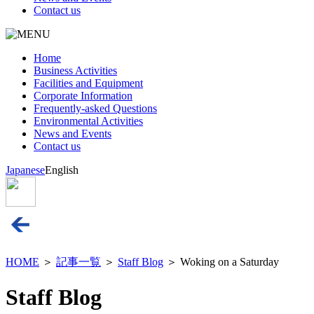
Contact us
Home
Business Activities
Facilities and Equipment
Corporate Information
Frequently-asked Questions
Environmental Activities
News and Events
Contact us
Japanese
English
HOME
＞
記事一覧
＞
Staff Blog
＞ Woking on a Saturday
Staff Blog