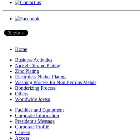
Home
Business Activities
Nickel Chrome Plating
Zinc Plating
Electroless Nickel Plating
Washing Process for Non-Ferrous Metals
Bonderizing Process
Others
Worldwide Joetsu
Facilities and Equipment
Corporate Information
President’s Message
Corporate Profile
Careers
Access