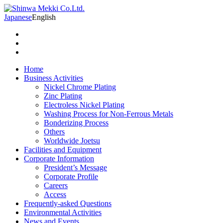
Japanese
English
Home
Business Activities
Nickel Chrome Plating
Zinc Plating
Electroless Nickel Plating
Washing Process for Non-Ferrous Metals
Bonderizing Process
Others
Worldwide Joetsu
Facilities and Equipment
Corporate Information
President’s Message
Corporate Profile
Careers
Access
Frequently-asked Questions
Environmental Activities
News and Events